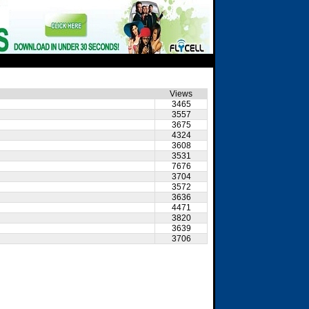
Views
3465
3557
3675
4324
3608
3531
7676
3704
3572
3636
4471
3820
3639
3706