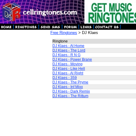
Free Ringtones
> DJ Klaes
Ringtone
DJ Klaes - At Home
DJ Klaes - The Lord
DJ Klaes - R N G
DJ Klaes - Power Brane
DJ Klaes - Moving
DJ Klaes - Like Hell
DJ Klaes - Al Right
DJ Klaes - 359
DJ Klaes - The Pryme
DJ Klaes - Inf Mixx
DJ Klaes - Dark Remix
DJ Klaes - The Rittum